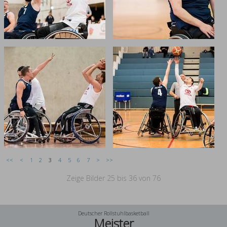
<<
<
1
2
3
4
5
6
7
>
>>
Zeige Bilder
25
bis
36
von
76
Deutscher Rollstuhlbasketball
Meister