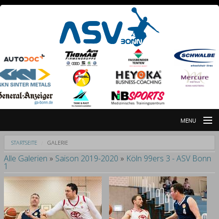
MENU
Nachrichten
STARTSEITE
GALERIE
Alle Galerien
»
Saison 2019-2020
»
Köln 99ers 3 - ASV Bonn
Galerie
1
Partner
Breitensportabteilung