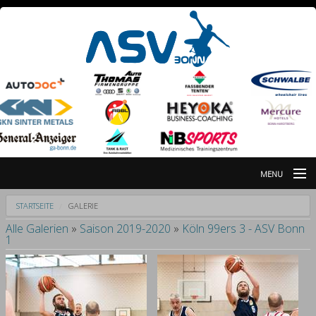
MENU
Nachrichten
STARTSEITE
GALERIE
Alle Galerien
»
Saison 2019-2020
»
Köln 99ers 3 - ASV Bonn
Galerie
1
Partner
Breitensportabteilung