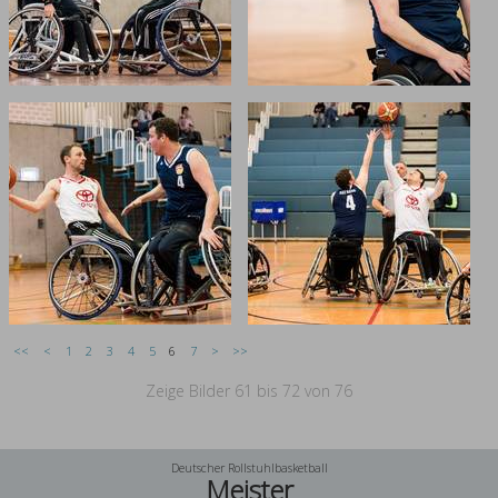
<<
<
1
2
3
4
5
6
7
>
>>
Zeige Bilder
61
bis
72
von
76
Deutscher Rollstuhlbasketball
Meister