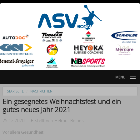
MENU
Nachrichten
STARTSEITE
NACHRICHTEN
Ein gesegnetes Weihnachtsfest und ein
Galerie
gutes neues Jahr 2021
Partner
25.12.2020
Erstellt von
Helmut Beines
Breitensportabteilung
Vor allem Gesundheit