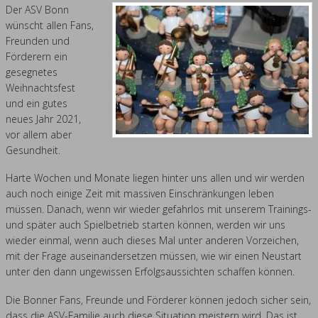
Der ASV Bonn
Verein
wünscht allen Fans,
Freunden und
Förderern ein
gesegnetes
Weihnachtsfest
und ein gutes
neues Jahr 2021,
vor allem aber
Gesundheit.
Harte Wochen und Monate liegen hinter uns allen und wir werden
auch noch einige Zeit mit massiven Einschränkungen leben
müssen. Danach, wenn wir wieder gefahrlos mit unserem Trainings-
und später auch Spielbetrieb starten können, werden wir uns
wieder einmal, wenn auch dieses Mal unter anderen Vorzeichen,
mit der Frage auseinandersetzen müssen, wie wir einen Neustart
unter den dann ungewissen Erfolgsaussichten schaffen können.
Die Bonner Fans, Freunde und Förderer können jedoch sicher sein,
dass die ASV-Familie auch diese Situation meistern wird. Das ist