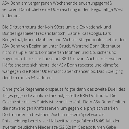
ASV Bonn am vergangenen Wochenende erwartungsgemäß
Verein
verloren. Damit blieb eine Überraschung in dert Regionalliga West
leider aus.
Die Drittvertretung der Köln 99ers um die Ex-National- und
Bundesligaspieler Frederic Jäntsch, Gabriel Kasapoglu, Lars
Bergenthal, Marina Mohnen und Michalis Stergiopoulos setzte den
ASV Bonn von Beginn an unter Druck. Während Bonn überhaupt
nicht ins Spiel fand, kombinierten Mohnen und Co. sicher und
zogen bereits bis zur Pause auf 38:11 davon. Auch in der zweiten
Hälfte änderte sich nichts, der ASV Bonn rackerte und kämpfte,
war gegen die Kölner Übermacht aber chancenlos. Das Spiel ging
deutlich mit 25:64 verloren.
Ohne große Regenerationspause folgte dann das zweite Duell des
Tages gegen die ähnlich stark aufgestellte RBG Dortmund. Die
Geschichte dieses Spiels ist schnell erzählt. Dem ASV Bonn fehlten
die notwendigen Kraftreserven, um gegen die physisch starken
Dortmunder zu bestehen. Auch in diesem Spiel war die
Entscheidung bereits zur Halbzeitpause gefallen (15:46). Mit der
zweiten deutlichen Niederlage (32:82) im Gepäck fuhren Gabe